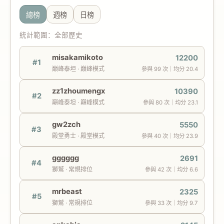
總榜
週榜
日榜
統計範圍：全部歷史
misakamikoto
12200
#1
巔峰泰坦 · 巔峰模式
參與 99 次｜均分 20.4
zz1zhoumengx
10390
#2
巔峰泰坦 · 巔峰模式
參與 80 次｜均分 23.1
gw2zch
5550
#3
殿堂勇士 · 殿堂模式
參與 40 次｜均分 23.9
gggggg
2691
#4
獅鷲 · 常規排位
參與 42 次｜均分 6.6
mrbeast
2325
#5
獅鷲 · 常規排位
參與 33 次｜均分 9.7