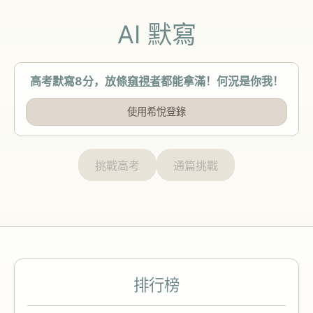
AI 默寫
高考默寫8分，放條
窺視者
都能拿滿！何況是你我！
使用希悅登錄
挑戰高考
通篇挑戰
排行榜